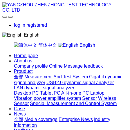
log in
registered
English
简体中文
English
Home page
About us
Company profile
Online Message
feedback
Prouduct
全部
Measurement And Test System
Gigabit dynamic
signal analyzer
USB2.0 dynamic signal analyzer
LAN dynamic signal analyzer
Desktop PC
Tablet PC
All-in-one PC
Laptop
Vibration power amplifier system
Sensor
Wireless
Sensor
Special Measurement and Control System
Case
News
全部
Media coverage
Enterprise News
Industry
information