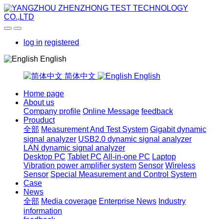
log in
registered
English
简体中文
English
Home page
About us
Company profile
Online Message
feedback
Prouduct
全部
Measurement And Test System
Gigabit dynamic
signal analyzer
USB2.0 dynamic signal analyzer
LAN dynamic signal analyzer
Desktop PC
Tablet PC
All-in-one PC
Laptop
Vibration power amplifier system
Sensor
Wireless
Sensor
Special Measurement and Control System
Case
News
全部
Media coverage
Enterprise News
Industry
information