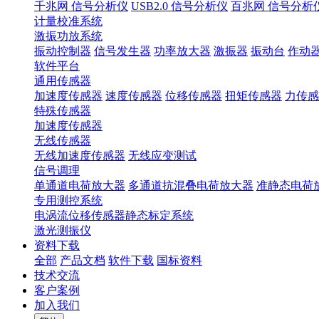
千兆网 信号分析仪
USB2.0 信号分析仪
百兆网 信号分析
计量校准系统
激振功放系统
振动控制器
信号发生器
功率放大器
激振器
振动台
作动
软件平台
通用传感器
加速度传感器
速度传感器
位移传感器
扭矩传感器
力传感
特殊传感器
加速度传感器
无线传感器
无线加速度传感器
无线应变测试
信号调理
单通道电荷放大器
多通道抗混叠电荷放大器
准静态电荷
专用测控系统
电涡流位移传感器静态标定系统
激光测振仪
资料下载
全部
产品文档
软件下载
国标资料
技术交流
客户案例
加入我们