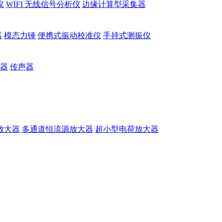
仪
WIFI 无线信号分析仪
边缘计算型采集器
器
模态力锤
便携式振动校准仪
手持式测振仪
器
传声器
放大器
多通道恒流源放大器
超小型电荷放大器