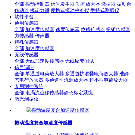
全部
振动控制器
信号发生器
功率放大器
激振器
振动台
作动器
模态力锤
便携式振动校准仪
手持式测振仪
软件平台
通用传感器
全部
加速度传感器
速度传感器
位移传感器
扭矩传感器
力传感器
传声器
特殊传感器
全部
加速度传感器
无线传感器
全部
无线加速度传感器
无线应变测试
信号调理
全部
单通道电荷放大器
多通道抗混叠电荷放大器
准静
态电荷放大器
多通道恒流源放大器
超小型电荷放大器
专用测控系统
全部
电涡流位移传感器静态标定系统
激光测振仪
振动温度复合加速度传感器