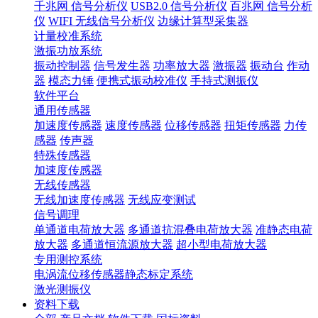
千兆网 信号分析仪
USB2.0 信号分析仪
百兆网 信号分析
仪
WIFI 无线信号分析仪
边缘计算型采集器
计量校准系统
激振功放系统
振动控制器
信号发生器
功率放大器
激振器
振动台
作动
器
模态力锤
便携式振动校准仪
手持式测振仪
软件平台
通用传感器
加速度传感器
速度传感器
位移传感器
扭矩传感器
力传
感器
传声器
特殊传感器
加速度传感器
无线传感器
无线加速度传感器
无线应变测试
信号调理
单通道电荷放大器
多通道抗混叠电荷放大器
准静态电荷
放大器
多通道恒流源放大器
超小型电荷放大器
专用测控系统
电涡流位移传感器静态标定系统
激光测振仪
资料下载