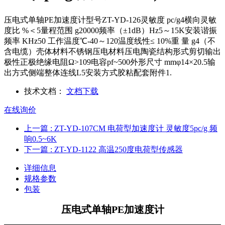
压电式单轴PE加速度计型号ZT-YD-126灵敏度 pc/g4横向灵敏
度比 %＜5量程范围 g20000频率（±1dB）Hz5～15K安装谐振
频率 KHz50 工作温度℃-40～120温度线性≤ 10%重 量 g4（不
含电缆）壳体材料不锈钢压电材料压电陶瓷结构形式剪切输出
极性正极绝缘电阻Ω>109电容pf~500外形尺寸 mmφ14×20.5输
出方式侧端整体连线L5安装方式胶粘配套附件1.
技术文档：
文档下载
在线询价
上一篇
: ZT-YD-107CM 电荷型加速度计 灵敏度5pc/g 频
响0.5~6K
下一篇
: ZT-YD-1122 高温250度电荷型传感器
详细信息
规格参数
包装
压电式单轴
PE
加速度计