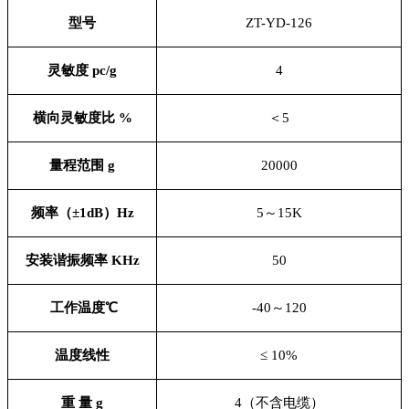
型号
ZT-YD-126
灵敏度 pc/g
4
横向灵敏度比 %
＜5
量程范围 g
20000
频率（±1dB）Hz
5
～15K
安装谐振频率 KHz
50
工作温度℃
-40
～120
温度线性
≤ 10%
重 量 g
4
（不含电缆）