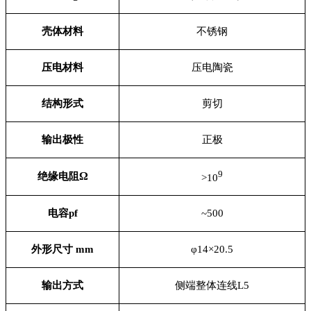
壳体材料
不锈钢
压电材料
压电陶瓷
结构形式
剪切
输出极性
正极
9
Ω
绝缘电阻
>10
电容pf
~500
外形尺寸 mm
φ14×20.5
输出方式
侧端整体连线L5