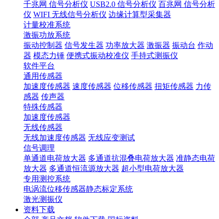
千兆网 信号分析仪
USB2.0 信号分析仪
百兆网 信号分析
仪
WIFI 无线信号分析仪
边缘计算型采集器
计量校准系统
激振功放系统
振动控制器
信号发生器
功率放大器
激振器
振动台
作动
器
模态力锤
便携式振动校准仪
手持式测振仪
软件平台
通用传感器
加速度传感器
速度传感器
位移传感器
扭矩传感器
力传
感器
传声器
特殊传感器
加速度传感器
无线传感器
无线加速度传感器
无线应变测试
信号调理
单通道电荷放大器
多通道抗混叠电荷放大器
准静态电荷
放大器
多通道恒流源放大器
超小型电荷放大器
专用测控系统
电涡流位移传感器静态标定系统
激光测振仪
资料下载