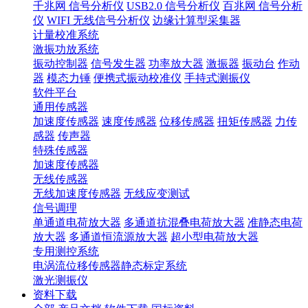
千兆网 信号分析仪
USB2.0 信号分析仪
百兆网 信号分析
仪
WIFI 无线信号分析仪
边缘计算型采集器
计量校准系统
激振功放系统
振动控制器
信号发生器
功率放大器
激振器
振动台
作动
器
模态力锤
便携式振动校准仪
手持式测振仪
软件平台
通用传感器
加速度传感器
速度传感器
位移传感器
扭矩传感器
力传
感器
传声器
特殊传感器
加速度传感器
无线传感器
无线加速度传感器
无线应变测试
信号调理
单通道电荷放大器
多通道抗混叠电荷放大器
准静态电荷
放大器
多通道恒流源放大器
超小型电荷放大器
专用测控系统
电涡流位移传感器静态标定系统
激光测振仪
资料下载