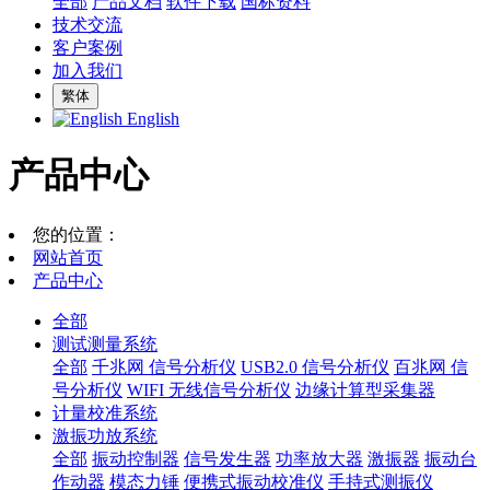
全部
产品文档
软件下载
国标资料
技术交流
客户案例
加入我们
繁体
English
产品中心
您的位置：
网站首页
产品中心
全部
测试测量系统
全部
千兆网 信号分析仪
USB2.0 信号分析仪
百兆网 信
号分析仪
WIFI 无线信号分析仪
边缘计算型采集器
计量校准系统
激振功放系统
全部
振动控制器
信号发生器
功率放大器
激振器
振动台
作动器
模态力锤
便携式振动校准仪
手持式测振仪