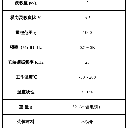
灵敏度 pc/g
5
横向灵敏度比 %
＜5
量程范围 g
1000
频率（±1dB）Hz
0.5
～6K
安装谐振频率 KHz
25
工作温度℃
-50
～200
温度线性
≤ 10%
重 量 g
32
（不含电缆）
壳体材料
不锈钢