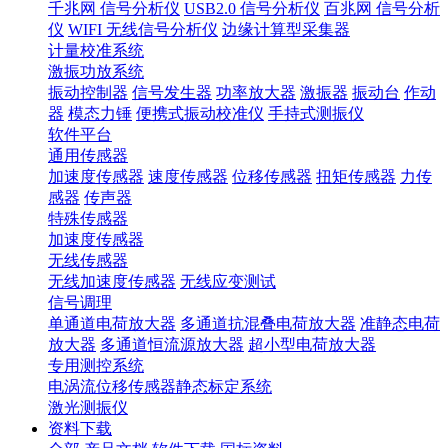
千兆网 信号分析仪
USB2.0 信号分析仪
百兆网 信号分析
仪
WIFI 无线信号分析仪
边缘计算型采集器
计量校准系统
激振功放系统
振动控制器
信号发生器
功率放大器
激振器
振动台
作动
器
模态力锤
便携式振动校准仪
手持式测振仪
软件平台
通用传感器
加速度传感器
速度传感器
位移传感器
扭矩传感器
力传
感器
传声器
特殊传感器
加速度传感器
无线传感器
无线加速度传感器
无线应变测试
信号调理
单通道电荷放大器
多通道抗混叠电荷放大器
准静态电荷
放大器
多通道恒流源放大器
超小型电荷放大器
专用测控系统
电涡流位移传感器静态标定系统
激光测振仪
资料下载