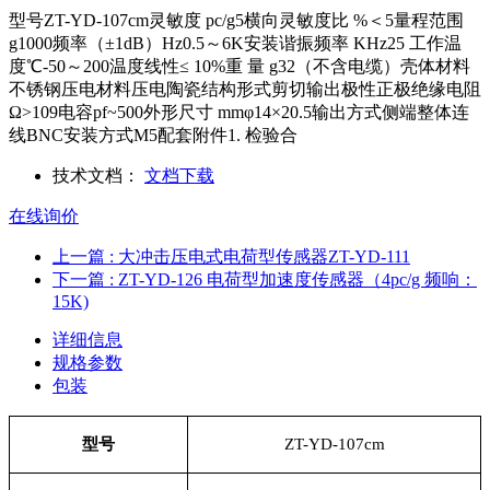
型号ZT-YD-107cm灵敏度 pc/g5横向灵敏度比 %＜5量程范围
g1000频率（±1dB）Hz0.5～6K安装谐振频率 KHz25 工作温
度℃-50～200温度线性≤ 10%重 量 g32（不含电缆）壳体材料
不锈钢压电材料压电陶瓷结构形式剪切输出极性正极绝缘电阻
Ω>109电容pf~500外形尺寸 mmφ14×20.5输出方式侧端整体连
线BNC安装方式M5配套附件1. 检验合
技术文档：
文档下载
在线询价
上一篇
: 大冲击压电式电荷型传感器ZT-YD-111
下一篇
: ZT-YD-126 电荷型加速度传感器（4pc/g 频响：
15K)
详细信息
规格参数
包装
型号
ZT-YD-107cm