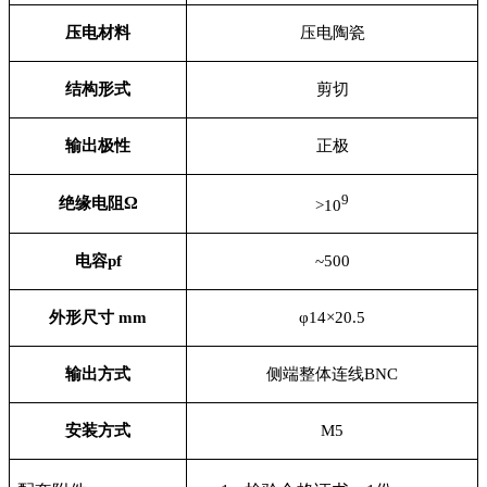
压电材料
压电陶瓷
结构形式
剪切
输出极性
正极
9
Ω
绝缘电阻
>10
电容pf
~500
外形尺寸 mm
φ14×20.5
输出方式
侧端整体连线BNC
安装方式
M5