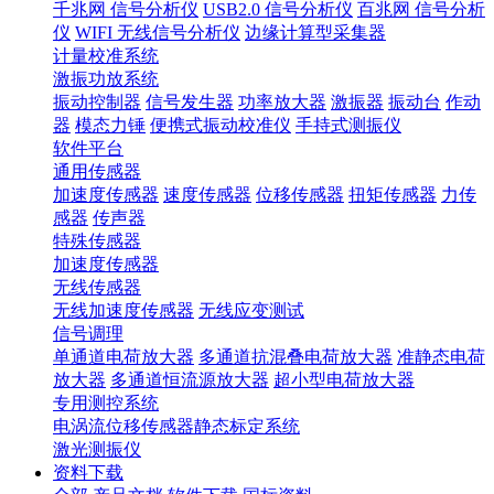
千兆网 信号分析仪
USB2.0 信号分析仪
百兆网 信号分析
仪
WIFI 无线信号分析仪
边缘计算型采集器
计量校准系统
激振功放系统
振动控制器
信号发生器
功率放大器
激振器
振动台
作动
器
模态力锤
便携式振动校准仪
手持式测振仪
软件平台
通用传感器
加速度传感器
速度传感器
位移传感器
扭矩传感器
力传
感器
传声器
特殊传感器
加速度传感器
无线传感器
无线加速度传感器
无线应变测试
信号调理
单通道电荷放大器
多通道抗混叠电荷放大器
准静态电荷
放大器
多通道恒流源放大器
超小型电荷放大器
专用测控系统
电涡流位移传感器静态标定系统
激光测振仪
资料下载