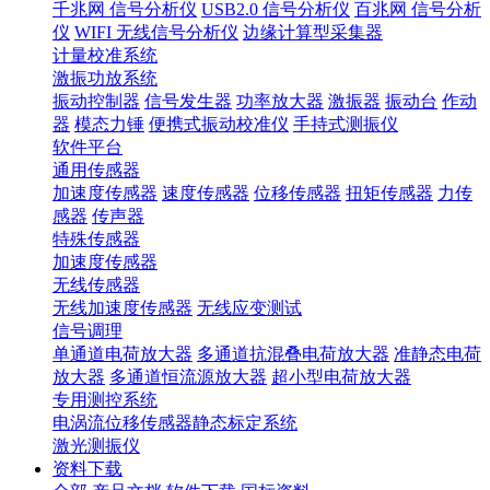
千兆网 信号分析仪
USB2.0 信号分析仪
百兆网 信号分析
仪
WIFI 无线信号分析仪
边缘计算型采集器
计量校准系统
激振功放系统
振动控制器
信号发生器
功率放大器
激振器
振动台
作动
器
模态力锤
便携式振动校准仪
手持式测振仪
软件平台
通用传感器
加速度传感器
速度传感器
位移传感器
扭矩传感器
力传
感器
传声器
特殊传感器
加速度传感器
无线传感器
无线加速度传感器
无线应变测试
信号调理
单通道电荷放大器
多通道抗混叠电荷放大器
准静态电荷
放大器
多通道恒流源放大器
超小型电荷放大器
专用测控系统
电涡流位移传感器静态标定系统
激光测振仪
资料下载