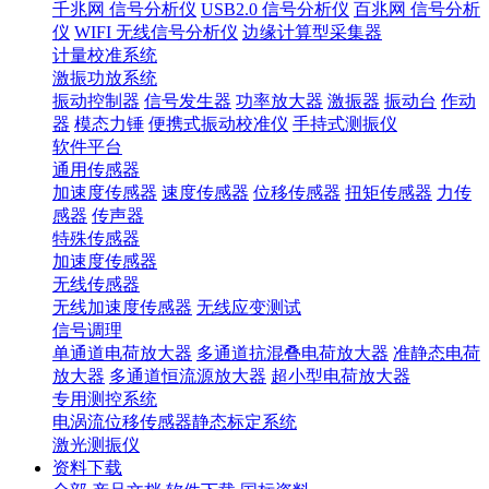
千兆网 信号分析仪
USB2.0 信号分析仪
百兆网 信号分析
仪
WIFI 无线信号分析仪
边缘计算型采集器
计量校准系统
激振功放系统
振动控制器
信号发生器
功率放大器
激振器
振动台
作动
器
模态力锤
便携式振动校准仪
手持式测振仪
软件平台
通用传感器
加速度传感器
速度传感器
位移传感器
扭矩传感器
力传
感器
传声器
特殊传感器
加速度传感器
无线传感器
无线加速度传感器
无线应变测试
信号调理
单通道电荷放大器
多通道抗混叠电荷放大器
准静态电荷
放大器
多通道恒流源放大器
超小型电荷放大器
专用测控系统
电涡流位移传感器静态标定系统
激光测振仪
资料下载