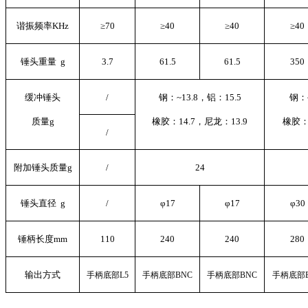
谐振频率KHz
≥70
≥40
≥40
≥40
锤头重量 g
3.7
61.5
61.5
350
缓冲锤头
/
钢：~13.8，铝：15.5
钢：~
质量g
橡胶：14.7，尼龙：13.9
橡胶：
/
附加锤头质量g
/
24
锤头直径 g
/
φ17
φ17
φ30
锤柄长度mm
110
240
240
280
输出方式
手柄底部L5
手柄底部BNC
手柄底部BNC
手柄底部