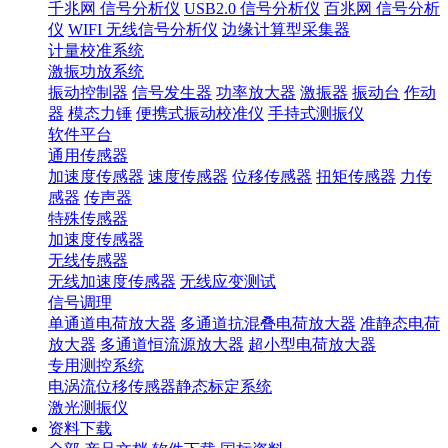
千兆网 信号分析仪
USB2.0 信号分析仪
百兆网 信号分析
仪
WIFI 无线信号分析仪
边缘计算型采集器
计量校准系统
激振功放系统
振动控制器
信号发生器
功率放大器
激振器
振动台
作动
器
模态力锤
便携式振动校准仪
手持式测振仪
软件平台
通用传感器
加速度传感器
速度传感器
位移传感器
扭矩传感器
力传
感器
传声器
特殊传感器
加速度传感器
无线传感器
无线加速度传感器
无线应变测试
信号调理
单通道电荷放大器
多通道抗混叠电荷放大器
准静态电荷
放大器
多通道恒流源放大器
超小型电荷放大器
专用测控系统
电涡流位移传感器静态标定系统
激光测振仪
资料下载