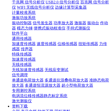
千兆网 信号分析仪
USB2.0 信号分析仪
百兆网 信号分析
仪
WIFI 无线信号分析仪
边缘计算型采集器
计量校准系统
激振功放系统
振动控制器
信号发生器
功率放大器
激振器
振动台
作动
器
模态力锤
便携式振动校准仪
手持式测振仪
软件平台
通用传感器
加速度传感器
速度传感器
位移传感器
扭矩传感器
力传
感器
传声器
特殊传感器
加速度传感器
无线传感器
无线加速度传感器
无线应变测试
信号调理
单通道电荷放大器
多通道抗混叠电荷放大器
准静态电荷
放大器
多通道恒流源放大器
超小型电荷放大器
专用测控系统
电涡流位移传感器静态标定系统
激光测振仪
资料下载