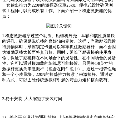
一套输出推力为220N的激振器仅重25kg。便携式设计确保测
试工程师可以完成所有工作。下面介绍一下模态激振器的优
点：
1.模态激振器穿过整个动圈、励磁机外壳、耳轴和惯性质量块
的通孔，确保励磁机棒的良好轴向定位。这样，当激励器靠近
待测物体时，摩擦锁定卡盘可以牢牢抓住激励器杆，而不会因
为激励器棒太长而将其剪短。同时，延长了励磁棒的使用寿
命，保证了励磁棒在不同场合下的灵活性。在不同场合的灵活
性。它可以通过预加载的细线尽可能接近。只需将1/8英寸的
激振杆更换为串激振杆（包含在附件包中）。通过一根弹性绳
和一个小质量块，220N的振荡推力拉紧了串激振杆。通过这
种方式，可以去除传统激振杆引起的弯曲力矩和横向载荷。
2.易于安装–大大缩短了安装时间
1） 整个平台设计为通孔结构，以确保激振棒沿走向的良好定