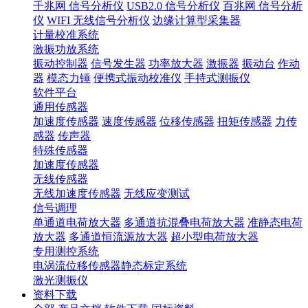
千兆网 信号分析仪
USB2.0 信号分析仪
百兆网 信号分析
仪
WIFI 无线信号分析仪
边缘计算型采集器
计量校准系统
激振功放系统
振动控制器
信号发生器
功率放大器
激振器
振动台
作动
器
模态力锤
便携式振动校准仪
手持式测振仪
软件平台
通用传感器
加速度传感器
速度传感器
位移传感器
扭矩传感器
力传
感器
传声器
特殊传感器
加速度传感器
无线传感器
无线加速度传感器
无线应变测试
信号调理
单通道电荷放大器
多通道抗混叠电荷放大器
准静态电荷
放大器
多通道恒流源放大器
超小型电荷放大器
专用测控系统
电涡流位移传感器静态标定系统
激光测振仪
资料下载